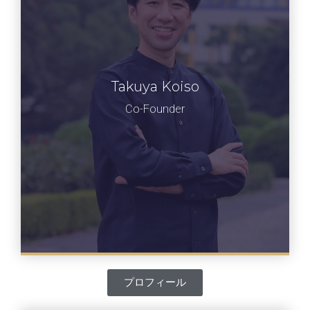
Takuya Koiso
小磯 卓也
共同経営者
Co-Founder
プロフィール