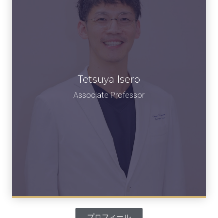
Tetsuya Isero
伊勢呂 哲也
准教授
Associate Professor​
プロフィール