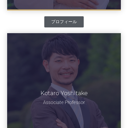
プロフィール
Kotaro Yoshitake
吉武 光太郎
准教授
Associate Professor​