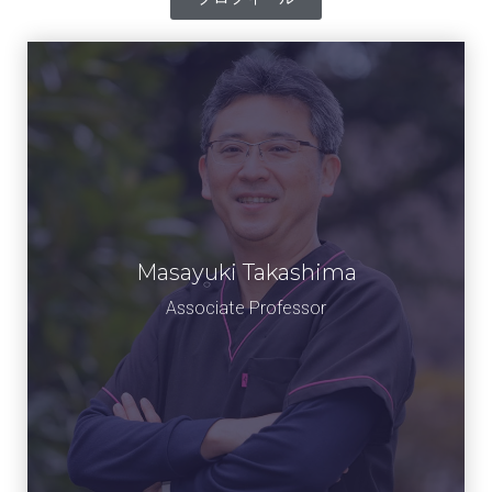
Masayuki Takashima
高島 雅之
准教授
Associate Professor​