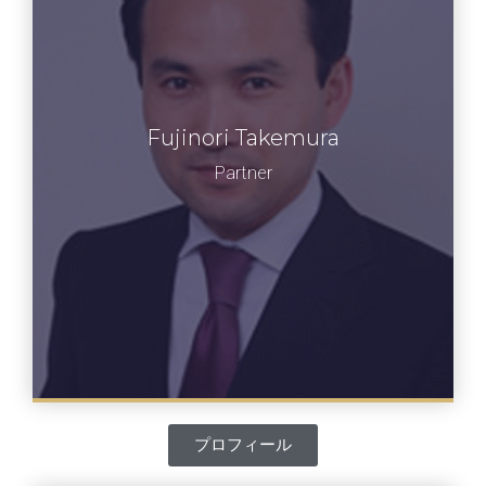
竹村 富士徳
Fujinori Takemura
特別教員 フランクリン・コヴィー・ジャ
Partner
パン株式会社
プロフィール