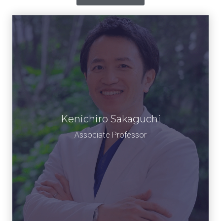
Kenichiro Sakaguchi
坂口 健一郎
准教授
Associate Professor​