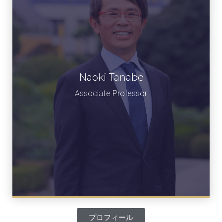
Naoki Tanabe
田辺 直樹
准教授
Associate Professor​
プロフィール